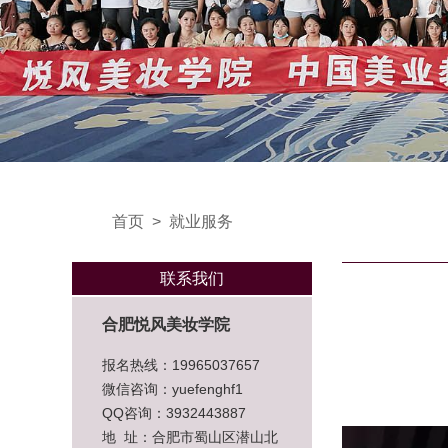
首页
>
就业服务
联系我们
合肥悦风美妆学院
报名热线：19965037657
微信咨询：yuefenghf1
QQ咨询：3932443887
地 址：合肥市蜀山区潜山北