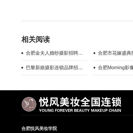
相关阅读
合肥金夫人婚纱摄影招聘化
合肥市花嫁盛典
妆师
（月薪5000-200
巴黎新娘摄影连锁品牌招聘
合肥Morning
化妆师
合肥悦风美妆学院