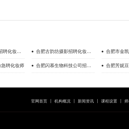
招聘化妆师
合肥古韵坊摄影招聘化妆师
合肥市金凯
00）
4000+提成
招聘化妆师
影像急聘化妆师
合肥闪慕生物科技公司招聘
合肥芳妮豆
美甲师
化妆师
官网首页
机构概况
新闻资讯
课程设置
师