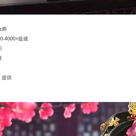
妆师
-4000+提成
职
限
：提供