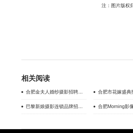
注：图片版权
相关阅读
合肥金夫人婚纱摄影招聘化
合肥市花嫁盛典
妆师
（月薪5000-200
巴黎新娘摄影连锁品牌招聘
合肥Morning
化妆师