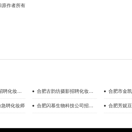
归原作者所有
招聘化妆师
合肥古韵坊摄影招聘化妆师
合肥市金凯
00）
4000+提成
招聘化妆师
影像急聘化妆师
合肥闪慕生物科技公司招聘
合肥芳妮豆
美甲师
化妆师