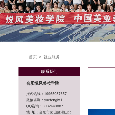
首页
>
就业服务
联系我们
合肥悦风美妆学院
报名热线：19965037657
微信咨询：yuefenghf1
QQ咨询：3932443887
地 址：合肥市蜀山区潜山北