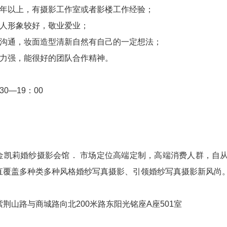
一年以上，有摄影工作室或者影楼工作经验；
个人形象较好，敬业爱业；
人沟通，妆面造型清新自然有自己的一定想法；
能力强，能很好的团队合作精神。
30—19：00
：
金凯莉婚纱摄影会馆． 市场定位高端定制，高端消费人群，自
直覆盖多种类多种风格婚纱写真摄影、引领婚纱写真摄影新风尚
荆山路与商城路向北200米路东阳光铭座A座501室