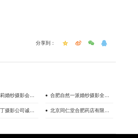
分享到：
莉婚纱摄影会馆
合肥自然一派婚纱摄影全球
旅拍急聘化妆师
丁摄影公司诚聘
北京同仁堂合肥药店有限公
司招聘美甲师