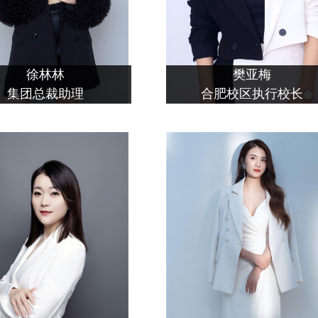
徐林林
樊亚梅
集团总裁助理
合肥校区执行校长