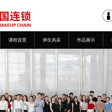
课程设置
师生风采
作品展示