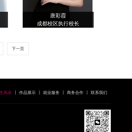
唐彩霞
成都校区执行校长
下一页
生风采
作品展示
就业服务
商务合作
联系我们