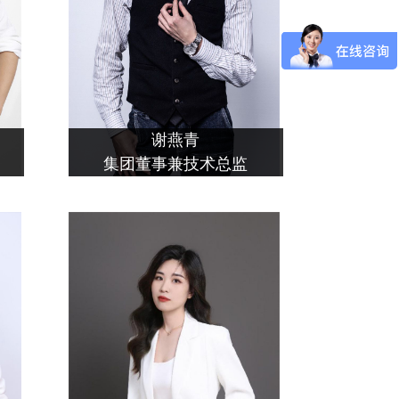
谢燕青
集团董事兼技术总监