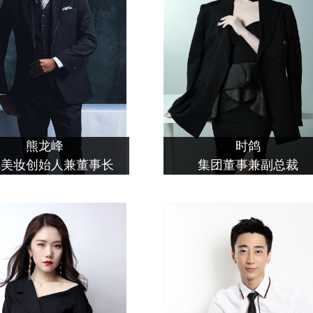
熊龙峰
时鸽
风美妆创始人兼董事长
集团董事兼副总裁