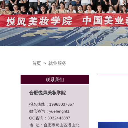
首页
>
就业服务
联系我们
合肥悦风美妆学院
报名热线：19965037657
微信咨询：yuefenghf1
QQ咨询：3932443887
地 址：合肥市蜀山区潜山北