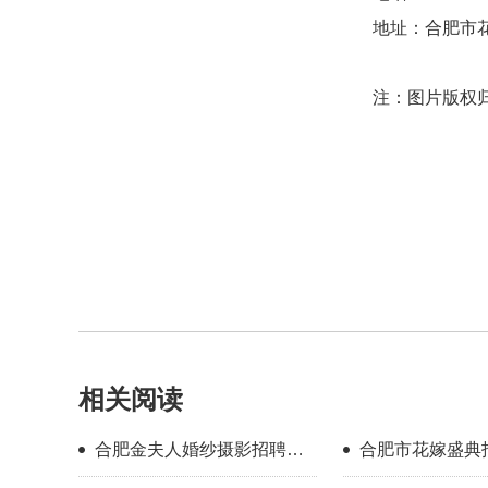
地址：合肥市花
注：图片版权
相关阅读
合肥金夫人婚纱摄影招聘化
合肥市花嫁盛典
妆师
（月薪5000-200