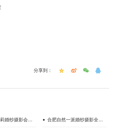
室
分享到：
莉婚纱摄影会馆
合肥自然一派婚纱摄影全球
旅拍急聘化妆师