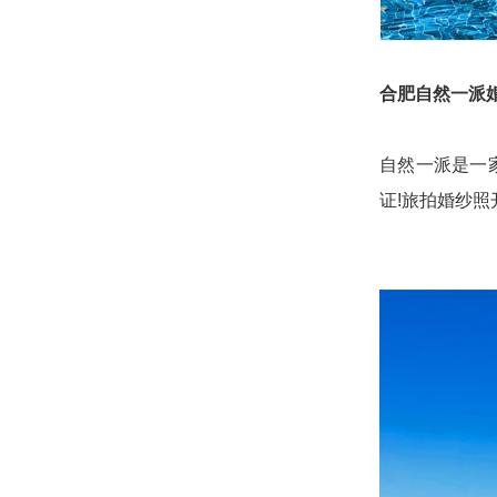
合肥自然一派
自然一派是一
证!旅拍婚纱照