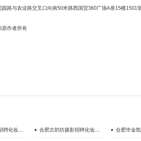
园路与农业路交叉口向南50米路西国贸360广场A座15楼1501
归原作者所有
招聘化妆师
合肥古韵坊摄影招聘化妆师
合肥市金凯
00）
4000+提成
招聘化妆师