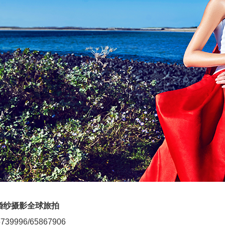
婚纱摄影全球旅拍
39996/65867906