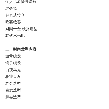
个人形象提升课程
约会妆
轻泰式妆容
晚宴妆容
财阀千金.晚宴造型
韩式水光肌
三、
时尚发型内容
鱼骨编发
蝎子编发
百变马尾
职业盘发
约会造型
卷发造型
舞会造型