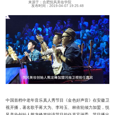
来源于：合肥悦风美妆学院
发布时间：2019-04-07 19:25:48
中国首档中老年音乐真人秀节目《金色好声音》在安徽卫
视开播，
著名歌手
蒋大为、李玲玉、林依轮倾力加盟，
悦
风美妆创始人熊龙峰签约该节目担任嘉宾评委。节目播出