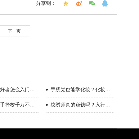
分享到：
下一页
好者怎么入门？
手残党也能学化妆？化妆学
整流程指南
校怎么选？
手择校千万不要
纹绣师真的赚钱吗？入行半
年的真实感受