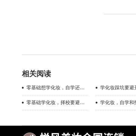
相关阅读
零基础想学化妆，自学还是
学化妆踩坑要避
找学校？过来人分享择校心
新手择校干货分
零基础学化妆，择校要避开
学化妆，自学和
得
哪些误区？
底有多大？