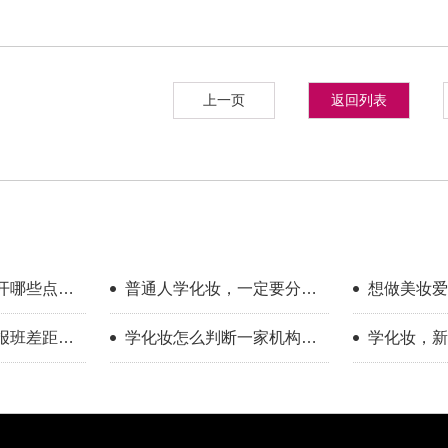
上一页
返回列表
开哪些点？
普通人学化妆，一定要分清
想做美妆爱
享
你的学习目标
新手入门完
报班差距到
学化妆怎么判断一家机构教
学化妆，新
学靠不靠谱？
只看外表