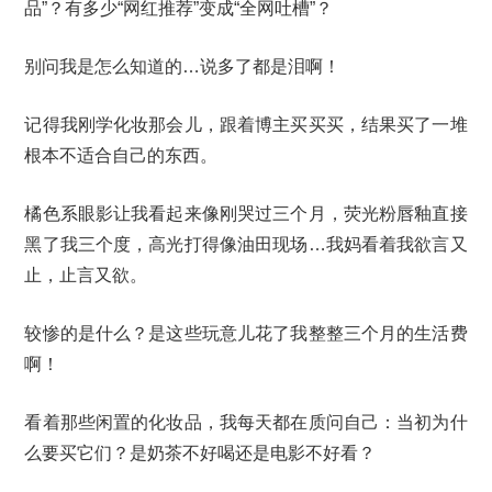
品”？有多少“网红推荐”变成“全网吐槽”？
别问我是怎么知道的…说多了都是泪啊！
记得我刚学化妆那会儿，跟着博主买买买，结果买了一堆
根本不适合自己的东西。
橘色系眼影让我看起来像刚哭过三个月，荧光粉唇釉直接
黑了我三个度，高光打得像油田现场…我妈看着我欲言又
止，止言又欲。
较惨的是什么？是这些玩意儿花了我整整三个月的生活费
啊！
看着那些闲置的化妆品，我每天都在质问自己：当初为什
么要买它们？是奶茶不好喝还是电影不好看？