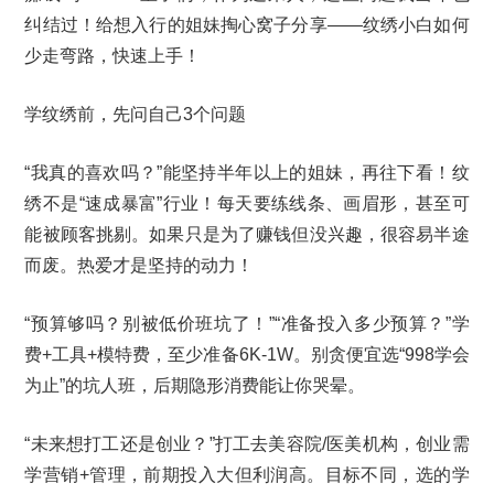
纠结过！给想入行的姐妹掏心窝子分享——纹绣小白如何
少走弯路，快速上手！
学纹绣前，先问自己3个问题
“我真的喜欢吗？”能坚持半年以上的姐妹，再往下看！纹
绣不是“速成暴富”行业！每天要练线条、画眉形，甚至可
能被顾客挑剔。如果只是为了赚钱但没兴趣，很容易半途
而废。热爱才是坚持的动力！
“预算够吗？别被低价班坑了！”“准备投入多少预算？”学
费+工具+模特费，至少准备6K-1W。别贪便宜选“998学会
为止”的坑人班，后期隐形消费能让你哭晕。
“未来想打工还是创业？”打工去美容院/医美机构，创业需
学营销+管理，前期投入大但利润高。目标不同，选的学