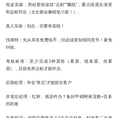
假皮实操：用硅胶假皮练“点刺”“飘线”，重点练眉头渐变
和边框羽化（太生硬会像蜡笔小新！）。
真人实操：别怂，但要有底线！
找模特：先从亲友免费练手，但必须签知情同意书！避免
纠纷。
考核标准：至少完成3种眉形（雾眉、线条眉、丝雾
眉），且留色率达标才能毕业。
后期处理：学会“售后”才能留住客户
并发症处理：红肿、感染咋办？备好甲硝唑液湿敷+百多
邦药膏
补色技巧：掉痂后颜色淡？1个月后补色，别急着二次操