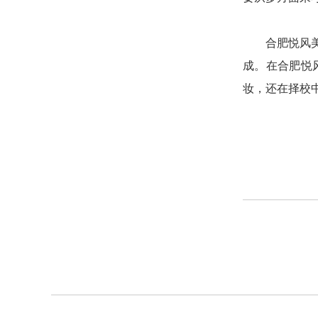
合肥悦风美妆
成。在合肥悦
妆，还在择校