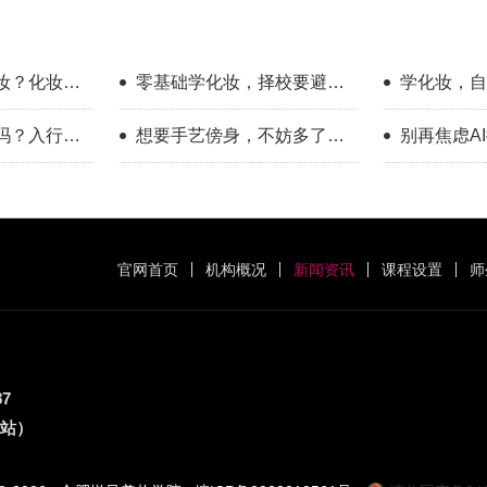
妆？化妆学
零基础学化妆，择校要避开
学化妆，自
哪些误区？
底有多大？
吗？入行半
想要手艺傍身，不妨多了解
别再焦虑A
一下美业这个方向
赛道，普通
官网首页
机构概况
新闻资讯
课程设置
师
87
铁站）