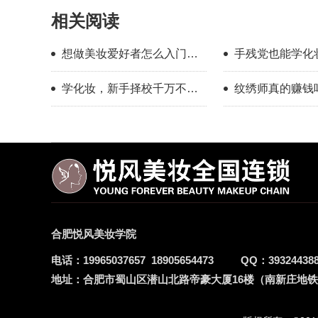
相关阅读
想做美妆爱好者怎么入门？
手残党也能学化
新手入门完整流程指南
校怎么选？
学化妆，新手择校千万不要
纹绣师真的赚钱
只看外表
年的真实感受
合肥悦风美妆学院
电话：
19965037657
18905654473
QQ：
39324438
地址：
合肥市蜀山区潜山北路帝豪大厦16楼（南新庄地